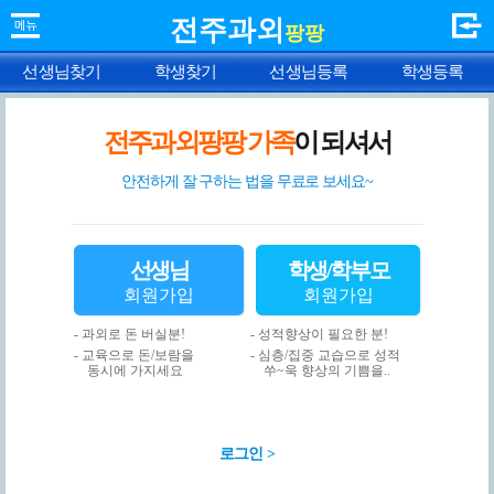
전주과외
팡팡
선생님찾기
학생찾기
선생님등록
학생등록
전주과외팡팡 가족
이 되셔서
안전하게 잘 구하는 법을 무료로 보세요~
선생님
학생/학부모
회원가입
회원가입
- 과외로 돈 버실분!
- 성적향상이 필요한 분!
- 교육으로 돈/보람을
- 심층/집중 교습으로 성적
동시에 가지세요
쑤~욱 향상의 기쁨을..
로그인 >