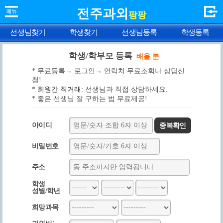
전주과외
팡팡
선생님찾기
학생찾기
선생님등록
학생등록
학생/학부모 등록
배울 분
* 무료등록→ 로그인→ 연락처 무료조회나 상담신
청!
*
회원간 직거래:
선생님과 직접 상담하세요.
* 좋은 선생님 잘 구하는 법 무료제공!
아이디
중복확인
비밀번호
주소
학생
성별/학년
희망과목