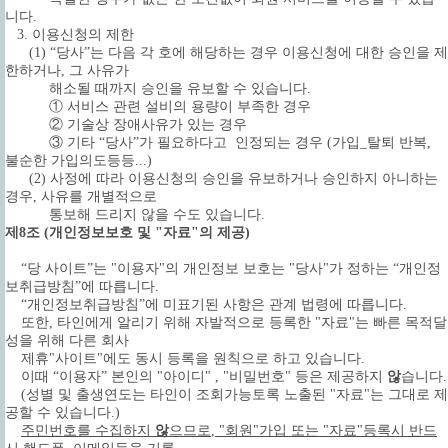
니다.
3. 이용신청의 제한
(1) “당사”는 다음 각 호에 해당하는 경우 이용신청에 대한 승인을 제
한하거나, 그 사유가
해소될 때까지 승인을 유보할 수 있습니다.
① 서비스 관련 설비의 용량이 부족한 경우
② 기술상 장애사유가 있는 경우
③ 기타 “당사”가 필요하다고 인정되는 경우 (가입_탈퇴 반복,
불순한 가입의도등등...)
(2) 사정에 따라 이용신청의 승인을 유보하거나 승인하지 아니하는
경우, 사유를 개별적으로
통보해 드리지 않을 수도 있습니다.
제8조 (개인정보보호 및 "자료"의 제공)
“당 사이트”는 "이용자"의 개인정보 보호는 "당사"가 정하는 “개인정
보취급방침”에 따릅니다.
“개인정보취급방침”에 미표기된 사항은 관계 법령에 따릅니다.
또한, 타인에게 알리기 위해 자발적으로 등록한 "자료"는 빠른 목적달
성을 위해 다른 회사
제휴"사이트"에도 동시 등록을 원칙으로 하고 있습니다.
이때 “이용자” 본인의 "아이디" , "비밀번호" 등은 제공하지
않
습니다.
(성별 및 출생연도는 타인이 조회가능토록 노출된 "자료"는 그대로 제
공할 수 있습니다.)
주민번호를 수집하지
않
으므로
, "회원"가입 또는 "자료"등록시 반드