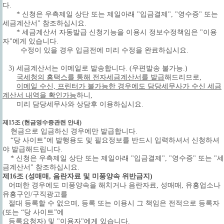
다.
* 신청은 우측제일 상단 또는 제일아래 "입금결제", "영수증" 또는
세금계산서" 참조하십시요.
* 세금계산서 자동발급 신청기능을 이용시 정보수정책임은 "이용
자"에게 있습니다.
수정이 있을 경우 입금전에 미리 수정을 완료하십시요.
3) 세금계산서는 이메일로 발송합니다.
(우편발송 불가능.)
국세청의 홈택스를 통해 전자세금계산서를 발급
해드리므로,
이메일 수신, 프린터가 불가능한 경우에도 담당세무사가 수신 세금
계산서 내역을 확인가능
하니,
미리 담당세무사와 상담후 이용하십시요.
제15조 (현금영수증관련 안내)
현금으로 입금하신 경우에만 발급합니다.
“당 사이트"에 발행용도 및 필요정보를 반드시 입력하셔서 신청하셔
야 발급해드립니다.
* 신청은 우측제일 상단 또는 제일아래 "입금결제", "영수증" 또는 "세
금계산서" 참조하십시요.
제16조 (성매매, 음란자료 및 미풍양속 위반금지)
어떠한 경우에도 미풍양속을 해치거나 음란자료, 성매매, 유흥업소나
유흥구인/구직광고를
절대 등록할 수 없으며, 등록 또는 이용시 그 책임은 전적으로 등록자
(또는 “당 사이트”에
등록요청자) 및 "이용자"에게 있습니다.