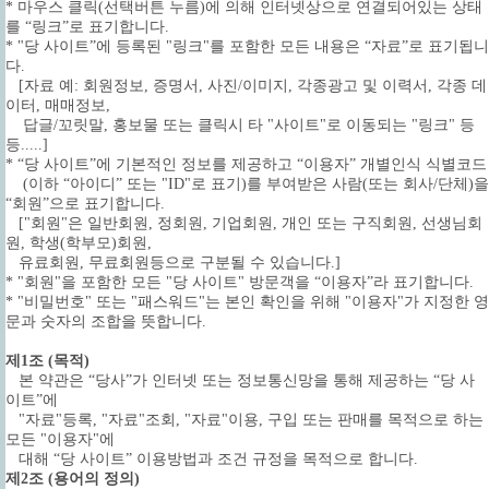
* 마우스 클릭(선택버튼 누름)에 의해 인터넷상으로 연결되어있는 상태
를 “링크”로 표기합니다.
* "당 사이트”에 등록된 "링크"를 포함한 모든 내용은 “자료”로 표기됩니
다.
[자료 예: 회원정보, 증명서, 사진/이미지, 각종광고 및 이력서, 각종 데
이터, 매매정보,
답글/꼬릿말, 홍보물 또는 클릭시 타 "사이트"로 이동되는 "링크" 등
등.....]
* “당 사이트”에 기본적인 정보를 제공하고 “이용자” 개별인식 식별코드
(이하 “아이디” 또는 "ID"로 표기)를 부여받은 사람(또는 회사/단체)을
“회원”으로 표기합니다.
["회원"은 일반회원, 정회원, 기업회원, 개인 또는 구직회원, 선생님회
원, 학생(학부모)회원,
유료회원, 무료회원등으로 구분될 수 있습니다.]
* "회원"을 포함한 모든 "당 사이트" 방문객을 “이용자”라 표기합니다.
* "비밀번호" 또는 "패스워드"는 본인 확인을 위해 "이용자"가 지정한 영
문과 숫자의 조합을 뜻합니다.
제1조 (목적)
본 약관은 “당사”가 인터넷 또는 정보통신망을 통해 제공하는 “당 사
이트”에
"자료"등록, "자료"조회, "자료"이용, 구입 또는 판매를 목적으로 하는
모든 "이용자"에
대해 “당 사이트” 이용방법과 조건 규정을 목적으로 합니다.
제2조 (용어의 정의)