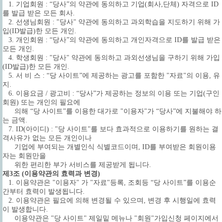
1. 기업회원 : “당사”의 약관에 동의하고 기업(회사,단체) 자격으로 ID
를 발급 받은 모든 회사.
2. 선생님회원 : "당사" 약관에 동의하고 과외학습을 지도하기 위해 가
입(ID발급)한 모든 개인.
3. 개인회원 : “당사”의 약관에 동의하고 개인자격으로 ID를 발급 받은
모든 개인.
4. 학생회원 : "당사" 약관에 동의하고 과외선생님을 구하기 위해 가입
(ID발급)한 모든 개인.
5. 서 비 스 : “당 사이트”에 제공하는 광고를 포함한 "자료"의 이용, 유
지.
6. 이용요금 / 광고비 : “당사”가 제공하는 정보의 이용 또는 기업(구인
회원) 또는 개인의 필요에
의해 “당 사이트”를 이용한 대가로 "이용자"가 “당사”에 지불해야 하
는 금액.
7. ID(아이디) : "당 사이트"를 보다 효과적으로 이용하기를 원하는 결
격사유가 없는 모든 개인이나
기업에 부여되는 개별인식 식별코드이며, ID를 부여받은 회원이용
자는 회원만을
위한 편리한 부가 서비스를 제공받게 됩니다.
제3조 (이용약관의 효력과 변경)
1. 이용약관은 "이용자" 가 "자료"등록, 조회등 “당 사이트”를 이용순
간부터 효력이 발생됩니다.
2. 이용약관은 필요에 의해 변경될 수 있으며, 변경 후 시행일에 효력
이 발생합니다.
이용약관은 "당 사이트" 제일밑 메뉴나 "회원"가입신청 페이지에서