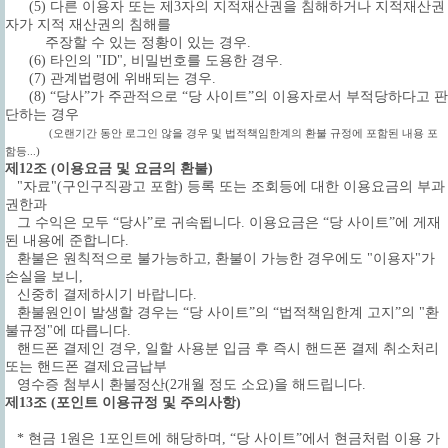
(5) 다른 이용자 또는 제3자의 지적재산권을 침해하거나 지적재산권
자가 지적 재산권의 침해를
주장할 수 있는 정황이 있는 경우.
(6) 타인의 "ID", 비밀번호를 도용한 경우.
(7) 관계법령에 위배되는 경우.
(8) “당사”가 주관적으로 “당 사이트”의 이용자로서 부적당하다고 판
단하는 경우
(오랜기간 동안 로그인 않을 경우 및 법적책임한계의 환불 규정에 포함된 내용 포
함등...)
제12조 (이용요금 및 요금의 환불)
"자료"(구인구직광고 포함) 등록 또는 조회등에 대한 이용요금의 부과
권한과
그 수익은 모두 “당사”로 귀속됩니다. 이용요금은 “당 사이트”에 게재
된 내용에 준합니다.
환불은 원칙적으로 불가능하고, 환불이 가능한 경우에도 "이용자"가
손실을 보니,
신중히 결제하시기 바랍니다.
환불원인이 발생할 경우는 “당 사이트”의 “법적책임한계 고지”의 "환
불규정"에 따릅니다.
핸드폰 결제인 경우, 일할 사용분 입금 후 즉시 핸드폰 결제 취소처리
또는 핸드폰 결제요금납부
영수증 첨부시 환불정산(2개월 정도 소요)을 해드립니다.
제13조 (포인트 이용규정 및 주의사항)
* 현금 1원은 1포인트에 해당하며, “당 사이트”에서 현금처럼 이용 가