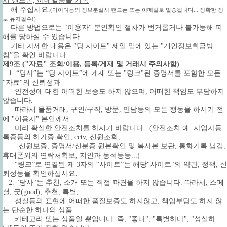
시 핸드폰, 이메일등을 기록
해 주십시요.
(아이디등의 정보분실시 핸드폰 또는 이메일로 발송됩니다... 정확한 정
보 유지필수!)
다른 방법으로는 "이용자" 본인확인 절차가 번거롭거나 불가능해 피
해를 당하실 수 있습니다.
기타 자세한 내용은 "당 사이트" 제일 밑에 있는 "개인정보취급방
침”을 확인 바랍니다.
제9조 ("자료" 조회/이용, 등록/게재 및 거래시 주의사항)
1. “당사”는 “당 사이트”에 게재 또는 "링크"된 증명서를 포함한 모든
"자료"의 신뢰성과
안전성에 대한 어떠한 보증도 하지 않으며, 어떠한 책임도 부담하지
않습니다.
따라서 물품거래, 구인/구직, 방문, 만남등의 모든 행동을 하시기 전
에 "이용자" 본인께서
미리 확실한 안전조치를 하시기 바랍니다.
(안전조치 예: 사업자등
록증등의 허가증 확인, cctv, 신원조회,
신원보증, 증명서/신분증 원본확인 및 복사본 보관, 통화기록 남김,
휴대폰외의 연락처확보, 지인과 동석등등...)
“링크”로 연결된 제 3자의 “사이트”는 해당"사이트"의 약관, 정책, 신
뢰성등을 확인하십시요.
2. "당사"는 추천, 소개 또는 직접 파견을 하지 않습니다. 따라서, 스페
셜, 굿(good), 추천, 특별,
성실등의 표현에 어떠한 품질보증도 하지않고, 책임부담도 하지 않
는 단순한 하나의 상품
카테고리 또는 상품일 뿐입니다. 즉, "좋다", "특별하다", "성실하