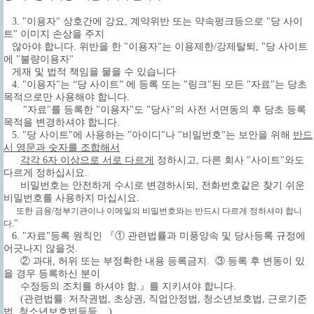
3. "이용자" 상호간에 강요, 계약위반 또는 약속펑크등으로 "당 사이
트" 이미지 손상을 주지
않아야 합니다. 위반을 한 "이용자"는 이용제한/강제탈퇴, "당 사이트
에 "불량이용자"
게재 및 법적 책임을 물을 수 있습니다
4. "이용자"는 “당 사이트” 에 등록 또는 "링크"된 모든 "자료"는 당초
목적으로만 사용해야 합니다.
"자료"를 등록한 "이용자"도 "당사"의 사전 서면동의 후 당초 등록
목적을 변경하셔야 합니다.
5.
"당 사이트"에 사용하는 "아이디"나 "비밀번호"는 보안을 위해
반드
시 영문과 숫자를 조합해서
각각 6자 이상으로 서로 다르게
정하시고, 다른 회사 "사이트"와도
다르게 정하십시요.
비밀번호는 안전하게 수시로 변경하시되, 전화번호같은 찾기 쉬운
비밀번호를 사용하지 마십시요.
또한 금융/정부기관이나 이메일의 비밀번호와는 반드시 다르게 정하셔야 합니
"
다.
6. "자료"등록 원칙인 『① 관련법률과 미풍양속 및 당사등록 규정에
어긋나지 않을것.
② 과대, 허위 또는 부정확한 내용 등록금지. ③ 등록 후 변동이 있
을 경우 등록하신 분이
수정등의 조치를 하셔야 함.』를 지키셔야 합니다.
(관련법률: 저작권법, 초상권, 직업안정법, 청소년보호법, 근로기준
법, 청소년보호법등등....)