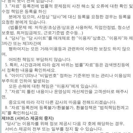
다"등의 뜻이 전혀 없습니다.
3. "자료" 등록전에 법률적 문제점의 사전 해소 및 오류에 대한 확인 및
수정 책임은 등록을 하신
분에게 있으며, 사정상 “당사”에 대신 등록을 요청한 경우는 등록을
요청한 분에게 있습니다.
(법률문제 예: 저작권/초상권/상표권 사용허락, 직업안정법, 청소년
보호법, 최저임금제도, 근로기준법 준수등...)
4. “당사”는 “당 사이트”를 매개체로 한 "이용자"상호간, "이용자"와 제
3자간 또는 제3자간에
행하여지는 모든 거래/이용등과 관련하여 어떠한 보장도 하지 않으
며,
어떠한 책임도 부담하지 않습니다.
5. 특히, 시간경과에 따라 쉽게 바뀌는 법률"자료"등은 검색엔진등에
서 정확한 내용을 확인하세요.
6. "아이디"(ID)나 "비밀번호" 정하는 기준위반 또는 관리나 이용상의
부주의로 인하여 발생되는
모든 손해에 대한 책임은 “이용자”에게 있습니다.
7. "자료"의 틀린 내용이나 운영상의 개선제안을 고객센터로 해주시
면,
중요도에 따라 각각 다른 감사의 마음을 전해드리겠습니다.
8. "자료"등록전에 등록불가/환불불가, 환불정책은 “법적책임한계고
지”를 확인하십시요.
제10조 (서비스 제공의 중지)
“당사”는 이용자를 위해 정보 제공시 다음 각 호에 해당하는 경우,
서비스 제공의 전부 또는 일부를 정지 할 수 있습니다.