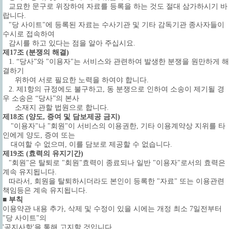
교묘한 문구로 위장하여 자료를 등록을 하는 것도 절대 삼가하시기 바
랍니다.
"당 사이트"에 등록된 자료는 수사기관 및 기타 감독기관 종사자들이
수시로 접속하여
감시를 하고 있다는 점을 알아 주십시요.
제17조 (분쟁의 해결)
1. “당사”와 "이용자"는 서비스와 관련하여 발생한 분쟁을 원만하게 해
결하기
위하여 서로 필요한 노력을 하여야 합니다.
2. 제1항의 규정에도 불구하고, 동 분쟁으로 인하여 소송이 제기될 경
우 소송은 “당사”의 본사
소재지 관할 법원으로 합니다.
제18조 (양도, 증여 및 담보제공 금지)
"이용자"나 "회원"이 서비스의 이용권한, 기타 이용계약상 지위를 타
인에게 양도, 증여 또는
대여할 수 없으며, 이를 담보로 제공할 수 없습니다.
제19조 (효력의 유지기간)
"회원"은 탈퇴로 "회원"효력이 종료되나 일반 "이용자"로서의 효력은
계속 유지됩니다.
따라서, 회원을 탈퇴하시더라도 본인이 등록한 "자료" 또는 이용관련
책임등은 계속 유지됩니다.
■ 부칙
이용약관 내용 추가, 삭제 및 수정이 있을 시에는 개정 최소 7일전부터
"당 사이트"의
'공지사항'을 통해 고지할 것입니다.