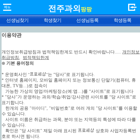
전주과외
팡팡
선생님찾기
학생찾기
선생님등록
학생등록
이용약관
개인정보취급방침과 법적책임한계도 반드시 확인바랍니다.....
개인정보
취급방침
,
법적책임한계
⊙ 기본 용어정의
* 운영회사인
는 “당사”로 표기됩니다.
"
"
* 인터넷 홈페이지, 모바일 홈페이지 또는 정보통신 단말기(컴퓨터, 휴
대폰, TV등...)로 접속이
가능한 가상의 영업/마케팅장소(예:앱…)를 “사이트”로 표기됩니다
* "당사"가 운영하는 과외/학습/취업/강사관련 사이트를 “당 사이트”로
표기합니다.
한개의 공용 "아이디", "비밀번호"로 여러 개의 "당 사이트"를 이용할
수 있습니다.
사이트 이름은 취급하는 과목, 분야 또는 지역등의 특성에 따라 다를
수 있습니다.
확인은 "당 사이트" 제일 아래 표시된
상호와 사업자등록번
호로 하시면 됩니다.