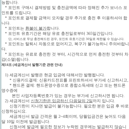
능합니다.
* 포인트 구매시 결제방법 및 충전금액에 따라 정해진 추가 보너스 포
인트를 드립니다.
* 포인트로 결제할 금액이 모자랄 경우 추가로 충전 후 이용하셔야 합
니다.
* 포인트는
환불이 불가
합니다.
* 포인트 유효기간은 해당 유료 충전일로부터 365일간입니다.
단, 서비스로 무상 충전해드린 경우, 포인트 유효기간은 30일로 제한될 수 있습니다.
* 포인트는 탈퇴시 자동으로 없어지고, 복구가 불가능하니 주의바랍니
다.
* 포인트는 유료로 충전한 것 부터, 시간적으로 먼저 충전한 것부터 차
감(소멸)됩니다.
제14조 (세금계산서 발행기준 관련 안내)
1) 세금계산서 발행은 현금 입금에 대해서만 발행됩니다.
* 신용카드결제: 신용카드전표를 프린트하셔서 부가세 신고하시고,
* 핸드폰 결제: 핸드폰영수증으로 종합소득세때 신고 또는 핸드폰
영수증에
본인 사업자등록번호가 있는 경우는 부가세 신고하시면 됩니다.
2) 세금계산서
신청기한은 입금하신 다음달의 2일
까지 입니다.
신청기한이 지나면 발급이 불가능합니다. 필요한 분은 입금 후 바로
신청하십시요.
세금계산서 발급 간격은 월 2~4회이며, 당월입금건은 늦어도 다음
달 10일 이전에 발급됩니다.
신청서에 발급에 필요한 정보가 누락된 경우에는 발급하지 않습니